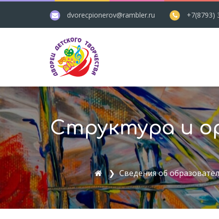
dvorecpionerov@rambler.ru
+7(8793) 
Структура и о
Сведения об образовате