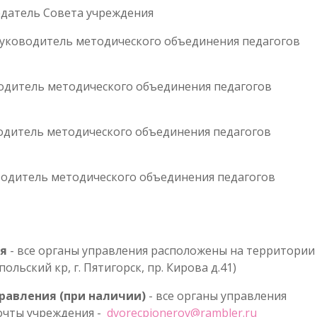
едатель Совета учреждения
руководитель методического объединения педагогов
водитель методического объединения педагогов
водитель методического объединения педагогов
водитель методического объединения педагогов
ия
- все органы управления расположены на территори
льский кр, г. Пятигорск, пр. Кирова д.41)
равления (при наличии)
- все органы управления
очты учреждения -
dvorecpionerov@rambler.ru