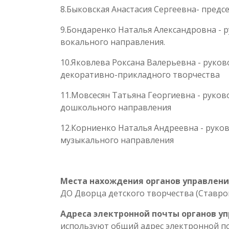
8.Быковская Анастасия Сергеевна- предс
9.Бондаренко Наталья Александровна - 
вокального направления.
10.Яковлева Роксана Валерьевна - руко
декоративно-прикладного творчества
11.Мовсесян Татьяна Георгиевна - руко
дошкольного направления
12.Корниенко Наталья Андреевна - руко
музыкального направления
Места нахождения органов управлен
ДО Дворца детского творчества (Ставропо
Адреса электронной почты органов уп
используют общий адрес электронной п