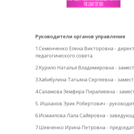
Руководители органов управления
1.Семенченко Елена Викторовна - дирек
педагогического совета.
2.Курило Наталья Владимировна - замес
3.Хабибулина Татьяна Сергеевна - замес
4.Саламова Земфира Пиралиевна - замес
5. Ишханов Эрик Робертович - руковод
6.Исмаилова Лала Сайяровна - заведующ
7.Шевченко Ирина Петровна - председа