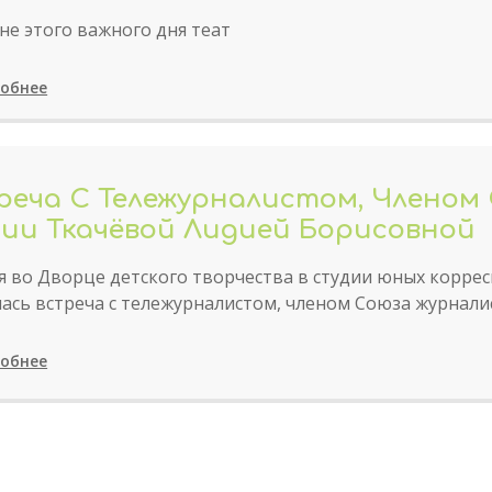
не этого важного дня теат
обнее
реча С Тележурналистом, Членом
сии Ткачёвой Лидией Борисовной
я во Дворце детского творчества в студии юных коррес
лась встреча с тележурналистом, членом Союза журнали
обнее