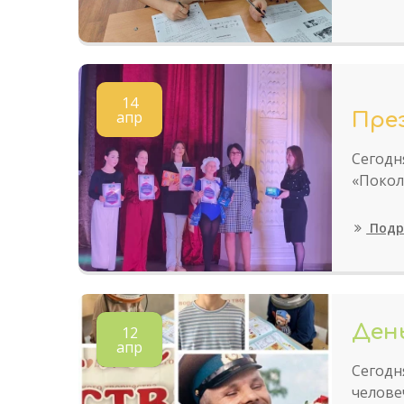
14
апр
Пре
Сегодн
«Покол
Подр
Ден
12
апр
Сегодн
челове