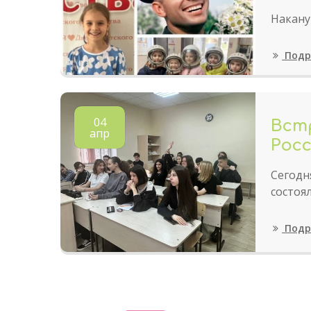
Накану
Подр
04
Вст
апр
Рос
Сегодн
состоя
Подр