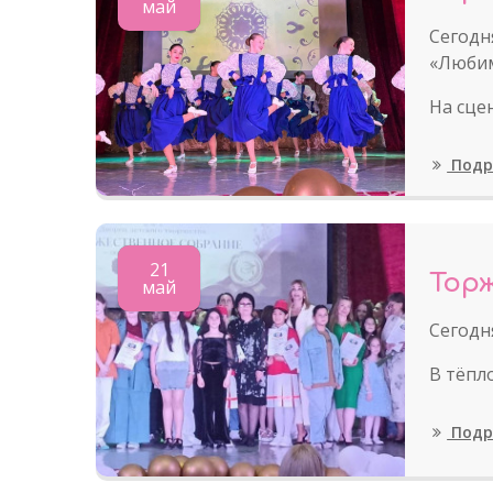
май
Сегодн
«Любим
На сце
Подр
21
Тор
май
Сегодн
В тёпл
Подр