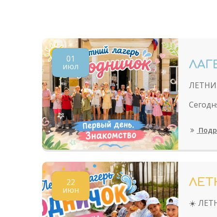
01
ЛАГ
июл
ЛЕТНИ
Сегодн
Подр
ЛЕТ
22
июн
☀️ ЛЕТ