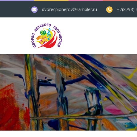
dvorecpionerov@rambler.ru
+7(8793) 