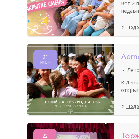
Вот и 
недавн
Подр
Лет
01
июн
🎉 Лето
В День
открыт
Подр
Тор
22