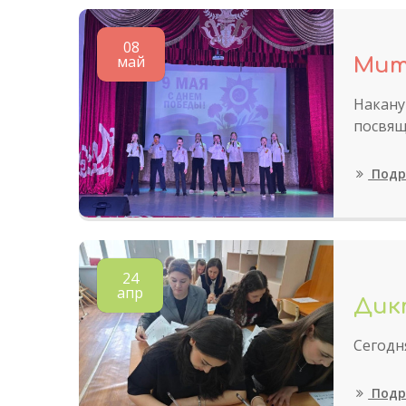
08
май
Мит
Накану
посвящ
Подр
24
апр
Дик
Сегодн
Подр